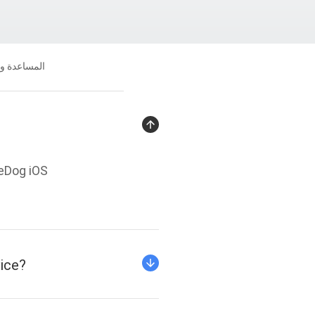
المساعدة و
جانا
neDog iOS
vice?