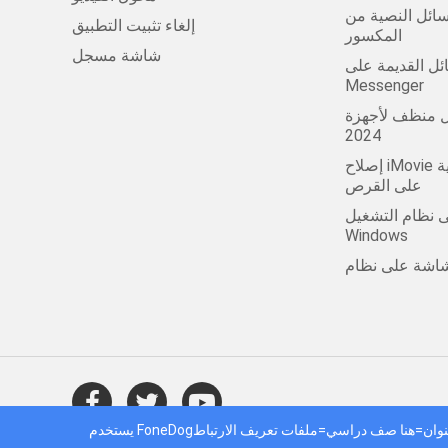
ل النصية من Android
إلغاء تثبيت التطبيق
المكسور
شاشة مسجل
لقديمة على Facebook
Messenger
ظف لأجهزة Mac في عام
2024
إصلاح iMovie لا توجد مساحة كافية
على القرص
 نظام التشغيل
Windows