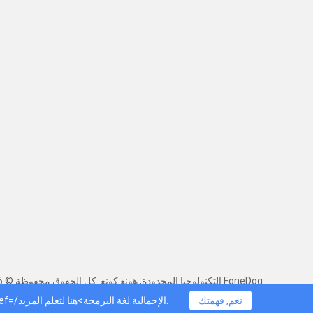
التكنولوجيا المحدودة, هونغ كونغ. كل الحقوق محفوظة.© 2016-2026 FoneDog
نعم, فهمتك
يستخدم FoneDogملفات تعريف الارتباط لضمان حصولك على أفضل تجربة على موقعنا. انقر <عنوان=هنا صف دراسي=ملفات تعريف الارتباط href=/الإجمالية.لغة البرمجة>هنا لتعلم المزيد.