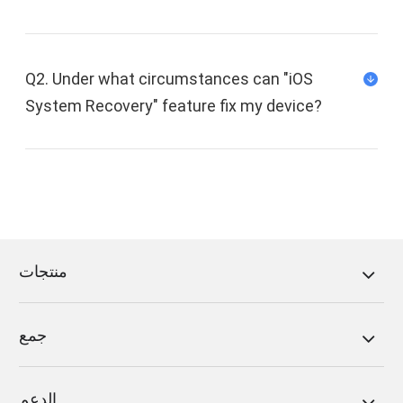
Q2. Under what circumstances can "iOS
System Recovery" feature fix my device?
منتجات
جمع
الدعم