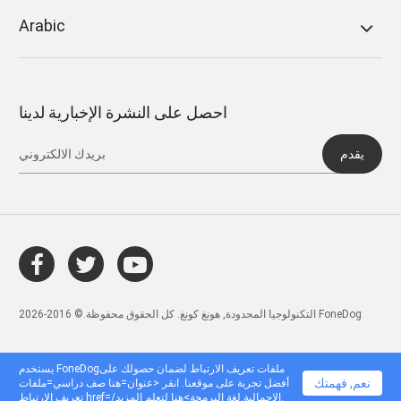
Arabic
احصل على النشرة الإخبارية لدينا
يقدم
التكنولوجيا المحدودة, هونغ كونغ. كل الحقوق محفوظة.© 2016-2026 FoneDog
يستخدم FoneDogملفات تعريف الارتباط لضمان حصولك على
نعم, فهمتك
أفضل تجربة على موقعنا. انقر <عنوان=هنا صف دراسي=ملفات
تعريف الارتباط href=/الإجمالية.لغة البرمجة>هنا لتعلم المزيد.