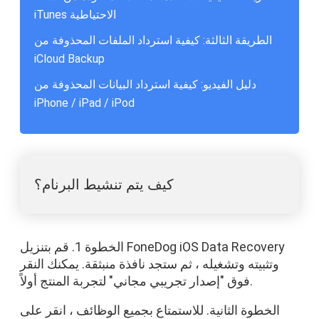
iTunes الاحتياطية
الطريقة الثالثة: كيفية استرداد الملفات المحذوفة من
iCloud Backup
دليل الفيديو: كيفية استرداد البيانات المحذوفة من
iPhone / iPad / iPod
كيف يتم تنشيط البرنام؟
الخطوة 1. قم بتنزيل FoneDog iOS Data Recovery
وتثبيته وتشغيله ، ثم ستجد نافذة منبثقة. يمكنك النقر
فوق "إصدار تجريبي مجاني" لتجربة المنتج أولاً.
الخطوة الثانية. للاستمتاع بجميع الوظائف ، انقر على