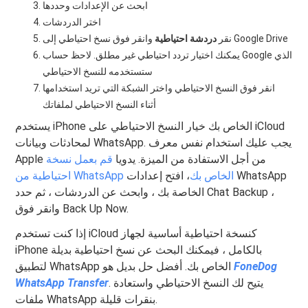
ابحث عن الإعدادات وحددها
اختر الدردشات
وانقر فوق نسخ احتياطي إلى Google Drive
نقر
دردشة احتياطية
يمكنك اختيار تردد احتياطي غير مطلق. لاحظ حساب Google الذي
ستستخدمه للنسخ الاحتياطي
انقر فوق النسخ الاحتياطي واختر الشبكة التي تريد استخدامها
أثناء النسخ الاحتياطي لملفاتك
يستخدم iPhone الخاص بك خيار النسخ الاحتياطي على iCloud
لمحادثات وبيانات WhatsApp. يجب عليك استخدام نفس معرف
Apple من أجل الاستفادة من الميزة. يدويا
قم بعمل نسخة
احتياطية من WhatsApp الخاص بك
، افتح إعدادات WhatsApp
الخاصة بك ، وابحث عن الدردشات ، ثم حدد Chat Backup ،
وانقر فوق Back Up Now.
إذا كنت تستخدم iCloud كنسخة احتياطية أساسية لجهاز
iPhone بالكامل ، فيمكنك البحث عن نسخ احتياطية بديلة
FoneDog
لتطبيق WhatsApp الخاص بك. أفضل حل بديل هو
. يتيح لك النسخ الاحتياطي واستعادة
WhatsApp Transfer
ملفات WhatsApp بنقرات قليلة.