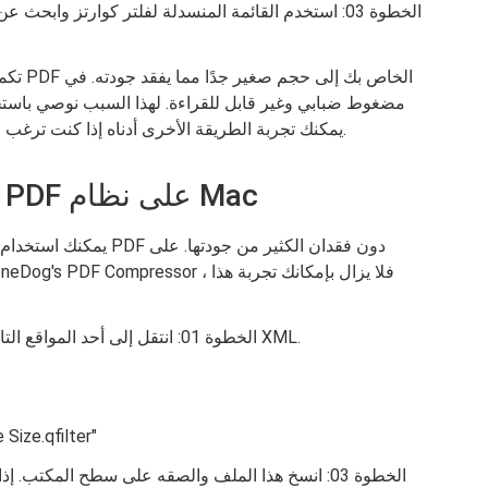
الخطوة 03: استخدم القائمة المنسدلة لفلتر كوارتز وابح
تكمن م
ضغط ملفات PDF الخاصة بـ FoneDog. يمكنك تجربة الطريقة الأخرى أدناه إذا كنت ترغب في ذلك.
طريقة أخرى لضغط ملفات PDF على نظام Mac
يمكنك استخدام الطريقة 
الخطوة 01: انتقل إلى أحد المواقع التالية أدناه. في هذه المواقع ، ستقوم بتحرير ملفات XML.
الخطوة 02: ابحث عن الملف باسم
الخطوة 03: انسخ هذا الملف والصقه على سطح المكت