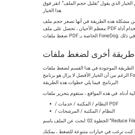
ث عن الخيار الذي يقول "تقليل حجم الملف". انقر فوق
هذا الخيار.
شكلة هذه الطريقة في أنها تصغر حجم ملف PDF الخاص بك إلى حجم صغير جدًا مما يفقد جودته. في
معظم الأحيان ، تحصل على ملف PDF مضغوط ضبابي وغير قابل للقراءة. لهذا السبب نوصي باستخدام أداة
الموجودة في هذا القسم لضغط ملفات PDF دون فقدان الكثير من جودتها. على
الرغم من أن الخيار الأفضل لا يزال هو برنامج FoneDog's PDF Compressor ، فلا يزال بإمكانك تجربة هذا
البرنامج. فيما يلي خطوات هذه الطريقة:
/ النظام / المكتبة / خدمات PDF
/ النظام / المكتبة / المرشحات
 "Reduce File Size.qfilter"
ب. إذا كنت ترغب في خيارات متنوعة للضغط ، يمكنك