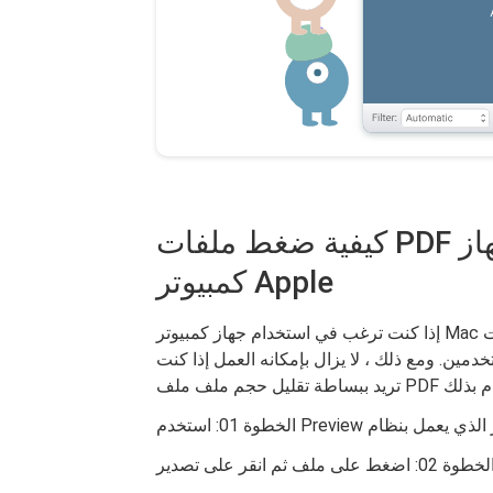
كيفية ضغط ملفات PDF على جهاز Mac باستخدام جهاز
كمبيوتر Apple
إذا كنت ترغب في استخدام جهاز كمبيوتر Mac الخاص بك لضغط ملفات PDF الخاصة بك ، فسوف نوضح لك
مين. ومع ذلك ، لا يزال بإمكانه العمل إذا كنت