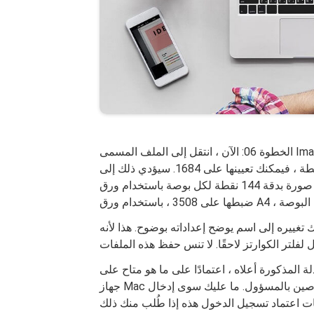
الخطوة 06: الآن ، انتقل إلى الملف المسمى ImageSizeMax. بشكل افتراضي ، يكون الإعداد هو 512. يمكنك
تعيين الحجم الذي تريده. إذا كنت تريد صورة ذات جودة متوسطة ، فيمكنك تعيينها على 1684. سيؤدي ذلك إلى
الحصول على صورة بدقة 144 نقطة لكل بوصة باستخدام ورق A4. إذا كنت تريد صورًا عالية الجودة ، فيمكنك
 عليك تغييره إلى اسم يوضح إعداداته بوضوح. هذا لأنه
الأدلة المذكورة أعلاه ، اعتمادًا على ما هو متاح على
جهاز Mac الخاص بك. قد يتطلب اسم المستخدم وكلمة المرور الخاصين بالمسؤول. ما عليك سوى إدخال