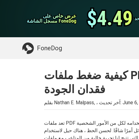
نقل ال WhatsApp
$4.49
$4.49
عرض خاص على
عرض خاص على
د
د
اي فون منظف
مسجل الشاشة FoneDog
مسجل الشاشة FoneDog
>>
Mac تنظيف
شيء قد تحتاجه:
FoneDog
كيفية ضغط ملفات PDF على نظام Mac دون
فقدان الجودة
June 6,
بقلم Nathan E. Malpass, ، آخر تحديث:
تعد ملفات PDF رائعة لمشاركة المحتوى الذي يبدو أنه مستند. يمكن استخدامه لكل من الأمور الشخصية
ئل أمرًا شاقًا. لحسن الحظ ، هناك حيل لاستخدام