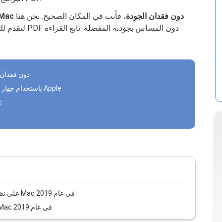
كيفية ضغط PDF على نظام Mac دون فقدان الجودة
، فأنت في المكان الصحيح. نحن هنا
لنقدم لك إرشا
كيفية ضغط ملفات PDF على نظام c
كيفية ضغط ملفات PDF على جهاز Mac باستخدام جهاز كمبيوتر Apple
طريقة
دليل سريع حول كيفية تحويل PDF إلى Word على نظام Mac في عام 2019
نصيحة مهمة: كيفية دمج ملفات PDF على نظام Mac في عام 2019