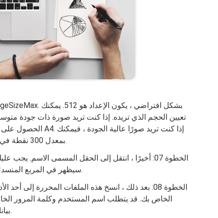
ضبطها على 3508 ، باستخدام ورق A4 ، بمعدل 300 نقطة في البوصة.
الخطوة 07: أخيرًا ، انتقل إلى الحقل المسمى الاسم. يجب
سيظهر في المربع المنسدل لفلتر الكوارتز لاحقًا. لا تنس حفظ هذه الملفات.
الخطوة 08: بعد ذلك ، انسخ هذه الملفات المحررة إلى أحد 
بيانات اعتماد تسجيل الدخول هذه إذا طُلب منك ذلك.