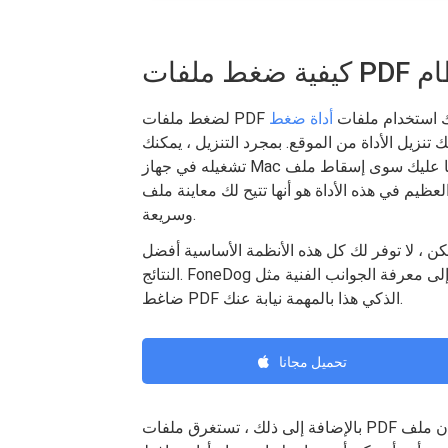
مة ، يمكنك استخدام ملفات
تنزيل الأداة من الموقع. بمجرد التنزيل ، يمكنك
تشغيله في جهاز Mac الخاص بك. ما عليك سوى إسقاط ملف PDf في الأداة والانتظار حتى تكتمل العملية. إن
ي هذه الأداة هو أنها تتيح لك معاينة ملف PDF وحفظه في أي مكان تريده. العملية غير مؤلمة
وسريعة.
كن ، لا توفر لك كل هذه الأنظمة الأساسية أفضل
النتائج. FoneDog هي أداة فوق البقية توفر الاختيار التلقائي. لا تحتاج إلى معرفة الجوانب الفنية مثل DPIs. يقوم
ضاغط PDF الذكي هذا بالمهمة نيابة عنك.
تحميل مجانا
بالإضافة إلى ذلك ، تستغرق ملفات PDF ذات الحجم الهائل وقتًا لفتحها وتنزيلها. إذا كان ملف PDF الخاص بك