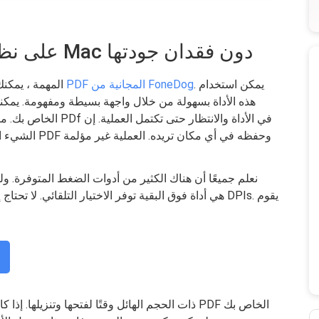
كيفية ضغط ملفات PDF على نظام Mac دون فقدان جودتها
. يمكن استخدام
أداة ضغط PDF المجانية من FoneDog
لضغط ملفات PDF المه
هذه الأداة بسهولة من خلال واجهة بسيطة ومفهومة. يمكنك 
الشيء العظيم ف
نعلم جميعًا أن هناك الكثير من أدوات الضغط المتوفرة. ول