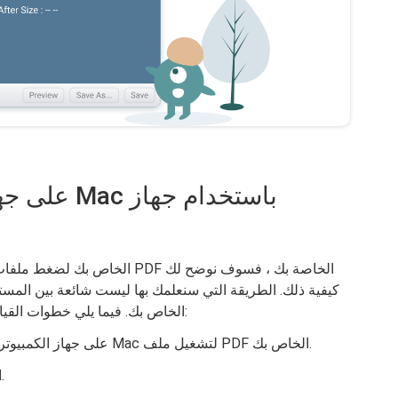
كيفية ذلك. الطريقة التي سنعلمك بها ليست شائعة بين المستخد
تريد ببساطة تقليل حجم ملف ملف PDF الخاص بك. فيما يلي خطوات القيام بذلك:
الخطوة 01: استخدم Preview على جهاز الكمبيوتر الذي يعمل بنظام Mac لتشغيل ملف PDF الخاص بك.
الخطوة 02: اضغط على ملف ثم انقر على تصدير.