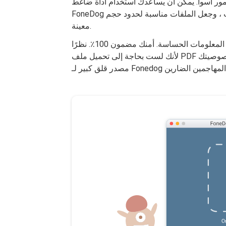
مور أسوأ. يمكن أن يساعدك استخدام أداة ضاغط
FoneDog في حفظ النطاق الترددي ، وتناسب الملفات في المرفقات ، وجعل الملفات مناسبة لحدود حجم
معينة.
يمكن استخدام هذه الأداة لضغط الملفات دون المساومة على المعلومات الحساسة. أمنك مضمون 100٪. نظرًا
لأنك لست بحاجة إلى تحميل ملف PDF لضغطه ، فلن يتمكن الآخرون من الوصول إلى بياناتك. تعتبر خصوصيتك