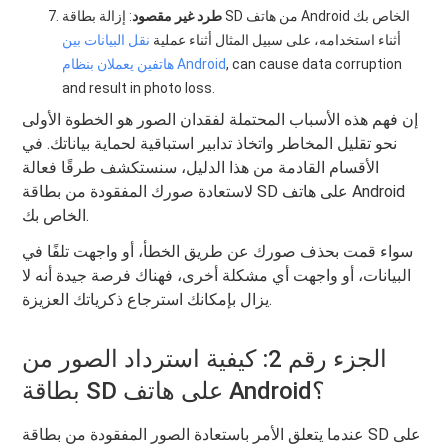
طرد غير مقصود
: إزالة بطاقة SD من هاتف Android الخاص بك
أثناء استخدامه، على سبيل المثال أثناء عملية
نقل البيانات بين
, can cause data corruption
هاتفين يعملان بنظام Android
and result in photo loss.
إن فهم هذه الأسباب المحتملة لفقدان الصور هو الخطوة الأولى
نحو تقليل المخاطر واتخاذ تدابير استباقية لحماية بياناتك. في
الأقسام القادمة من هذا الدليل، سنستكشف طرقًا فعالة
لاستعادة صورك المفقودة من بطاقة SD على هاتف Android
الخاص بك.
سواء قمت بحذف صورك عن طريق الخطأ، أو واجهت تلفًا في
البيانات، أو واجهت أي مشكلة أخرى، فهناك فرصة جيدة أنه لا
يزال بإمكانك استرجاع ذكرياتك العزيزة.
الجزء رقم 2: كيفية استرداد الصور من
بطاقة SD على هاتف Android؟
عندما يتعلق الأمر باستعادة الصور المفقودة من بطاقة SD على