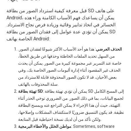
قبل معرفة كيفية استرداد الصور من بطاقة SD على هاتف
Android، يمكن أن يساعدك فهم الأسباب الكامنة وراء هذه
الخسائر في اتخاذ تدابير وقائية وزيادة فرص نجاح الاسترداد.
يمكن أن تؤدي عدة عوامل إلى فقدان الصور من بطاقة SD
الخاصة بهاتف Android:
الحذف العرضي
: هذا هو أحد الأسباب الأكثر شيوعًا لفقدان الصور.
من السهل تحديد الملفات الخاطئة وحذفها عن طريق الخطأ،
خاصة عند التمرير عبر مجموعة كبيرة من الصور. يمكن أن يحدث
الحذف غير المقصود أثناء إدارة ألبومات الصور الخاصة بك، وفي
بعض الأحيان، قد لا تكون الصور المحذوفة قابلة للاسترداد من
سلة المحذوفات بالهاتف.
: يمكن أن تؤدي تهيئة بطاقة SD إلى المسح الكامل
تهيئة بطاقة SD
لجميع البيانات، بما في ذلك الصور. من الضروري توخي الحذر أثناء
التهيئة، حيث أن هذا الإجراء لا يمكن التراجع عنه ويمسح البطاقة
نظيفة. قد يكون التنسيق ضروريًا لاستكشاف المشكلات وإصلاحها،
ولكن تأكد من أن لديك نسخة احتياطية قبل المتابعة.
: Sometimes, software
مواطن الخلل والأخطاء البرمجية