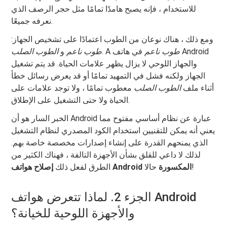
للاستخدام ، فإنه يصبح هامدًا تمامًا مثل حجر الرصف الذي
نعرفه جميعًا.
ومع ذلك ، هناك نوعان من الطوب اعتمادًا على تشخيص الجهاز:
طوب ناعم
في هاتف Android
. A
طوب ناعم
و
الطوب الصلب
والجهاز اللوحي لا يزال يظهر علامات الحياة. قد يتم تشغيل
الجهاز ولكنه فشل في التمهيد تمامًا أو قد يعرض رسائل خطأ
أثناء ملف
الطوب الصلب
معطوب تمامًا ، ولا توجد علامات على
الحياة ولا حتى التشغيل على الإطلاق.
الخبر السار هو أن Android عبارة عن نظام أساسي مفتوح مما
يعني أنه يمكن للتقنيين استخدام الكود المصدري لنظام التشغيل
الذي يمنحهم القدرة على إنشاء إصدارات مخصصة خاصة بهم.
لذلك لا داعي للقلق بشأن الأجهزة التالفة ، فهناك الكثير من
حالا!
إصلاح هواتف Android المكسورة
الطرق لفعل ذلك
الجزء 2. لماذا تتعرض هواتف Android
والأجهزة اللوحية للخيانة؟