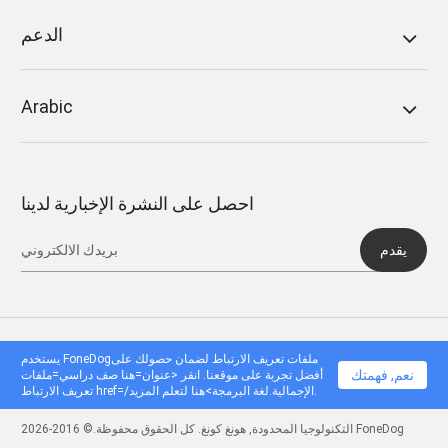
الدعم
Arabic
احصل على النشرة الإخبارية لدينا
يقدم
يستخدم FoneDogملفات تعريف الارتباط لضمان حصولك على
نعم, فهمتك
أفضل تجربة على موقعنا. انقر <عنوان=هنا صف دراسي=ملفات
تعريف الارتباط href=/الإجمالية.لغة البرمجة>هنا لتعلم المزيد.
التكنولوجيا المحدودة, هونغ كونغ. كل الحقوق محفوظة.© 2016-2026 FoneDog