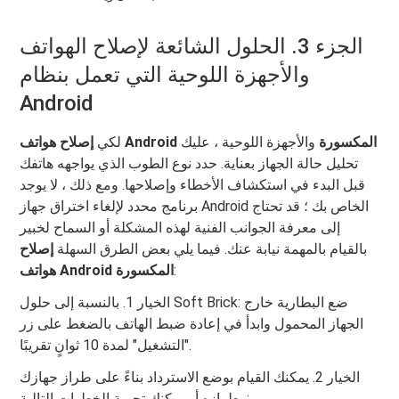
الجزء 3. الحلول الشائعة لإصلاح الهواتف
والأجهزة اللوحية التي تعمل بنظام
Android
إصلاح هواتف Android المكسورة
والأجهزة اللوحية ، عليك
لكي
تحليل حالة الجهاز بعناية. حدد نوع الطوب الذي يواجهه هاتفك
قبل البدء في استكشاف الأخطاء وإصلاحها. ومع ذلك ، لا يوجد
برنامج محدد لإلغاء اختراق جهاز Android الخاص بك ؛ قد تحتاج
إلى معرفة الجوانب الفنية لهذه المشكلة أو السماح لخبير
بالقيام بالمهمة نيابة عنك. فيما يلي بعض الطرق السهلة
إصلاح
:
هواتف Android المكسورة
الخيار 1. بالنسبة إلى حلول Soft Brick: ضع البطارية خارج
الجهاز المحمول وابدأ في إعادة ضبط الهاتف بالضغط على زر
"التشغيل" لمدة 10 ثوانٍ تقريبًا.
الخيار 2. يمكنك القيام بوضع الاسترداد بناءً على طراز جهازك
وطرازه أو يمكنك تجربة الخطوات التالية: