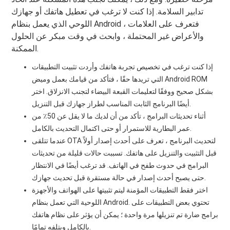
تدابير السلامة. إذا كنت لا ترغب في تعطيل هاتفك أو جهازك
اللوحي الذي يعمل بنظام Android ، فتعرف على العلامات
والأعراض غير المحتملة ، وابحث في وقت مبكر عن الحلول
الممكنة.
إذا كنت ترغب في تخصيص تجربة هاتفك وأردت تثبيت التطبيقات
التي تريدها حقًا ، فتأكد من قيامك بعمل وميض Android ROM
بشكل صحيح ووفقًا لتعليمات القبعة البيضاء لتجنب الانزلاق. اختر
أيضًا البرنامج الثابت المناسب لطراز جهازك قبل التنزيل.
أثناء تحديثات البرامج ، تأكد من أن لديك ما لا يقل عن 50٪ من
عمر البطارية للاستمرار أو حتى اكتمال التحديث بالكامل.
عندما تتلقى OTA لتحديث البرنامج ، تعرف على أحدث إصدار أولاً
قبل التثبيت والتنزيل على هاتفك. تسببت حالات قليلة من تحديثات
البرامج في حدوث طفح في الهاتف. قد ترغب أيضًا في الانتظار
حتى يصبح أحدث إصدار في حالة مستقرة قبل تحديث جهازك.
اختر فقط التطبيقات المؤمنة ليتم تثبيتها على الهواتف والأجهزة
اللوحية التي تعمل بنظام Android. تحتوي بعض التطبيقات على
برامج ضارة تم تنزيلها مرة واحدة ؛ يمكن أن يؤثر على نظام هاتفك
بالكامل ويتلفه تمامًا.