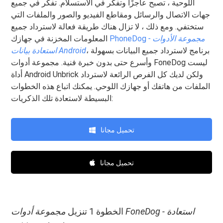
اللوحية ، تصبح عاجزًا وتفكر في الاستسلام. تفكر في جميع
جهات الاتصال والرسائل ومقاطع الفيديو والصور والملفات التي
ستختفي. ومع ذلك ، لا تزال هناك طريقة فعالة لاسترداد جميع
مجموعة الأدوات -
PhoneDog
المعلومات المخزنة في جهازك
، برنامج لاسترداد جميع البيانات بسهولة
استعادة بيانات Android
وأسرع حتى بدون خبرة فنية. مجموعة أدوات FoneDog ليست
أداة Android Unbrick ولكن لديك كل الفرص الرائعة لاسترداد
الملفات من هاتفك أو جهازك اللوحي. يمكنك اتباع هذه الخطوات
البسيطة لاستعادة تلك الذكريات:
تحميل مجانا
تحميل مجانا
الخطوة 1 تنزيل
مجموعة أدوات FoneDog - استعادة