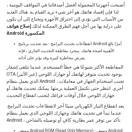
أصبحت أجهزتنا المحمولة أفضل أصدقائنا في المواقف اليومية ،
لذا فإن إفساد هاتفك هو آخر شيء تريد القيام به. هناك العديد
من الأسباب التي تؤدي إلى اختراق الأجهزة ونحتاج إلى أن نكون
على دراية بها من أجل فهم الطرق الممكنة لذلك
إصلاح هواتف
:
Android المكسورة
انقطاعات تحديث البرامج - يعد تحديث برنامج Android أمرًا بالغ
الأهمية لصحة هاتفك. بمجرد مقاطعة التحديث الجاري ، فإنه
يفرض مخاطرة كبيرة وقد يؤثر على أدائه.
المقاطعة الأكثر شيوعًا هي خطأ المستخدم. عندما تتلقى إشعار
OTA (عبر الأثير) بوجود تحديث متوفر لهاتفك أو جهازك اللوحي
الذي يعمل بنظام Android ، تجنب استخدام الجهاز في معاملات
أخرى. انتظر حتى تكتمل العملية برمتها. يمكنك تحديث هاتفك أو
جهازك اللوحي خلال أوقات فراغك لتجنب انقطاع التحديث.
يعد انقطاع التيار الكهربائي سببًا آخر لانقطاعات تحديث البرامج.
عندما تبدأ في تحديث هاتفك وجهازك اللوحي الذي يعمل بنظام
Android ، تأكد من توفر عمر بطارية كافٍ أو توصيله بالشاحن.
وميض Android ROM (Read Only Memory) - وميض Android