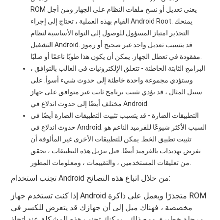
ROM يعني تعديل أو نسخ ملفات النظام على الجهاز ومن أجل
القيام بهذه العملية ، تحتاج إلى إجراء Android Root. يمنحك
التجذير امتياز المسؤول للوصول إلى النواة الأساسية لنظام
التشغيل Android. قد يتسبب تعديل واحد غير صحيح أو رموز
مفقودة في تعطل الجهاز. يمكن أن يكون هذا طوبًا ناعمًا أو صلبًا.
البرامج الثابتة الخاطئة - تتعلق الإلكترونيات في الغالب بالتوافق ،
وستؤدي مجموعة واحدة خاطئة إلى حدوث شيء أسوأ. على
سبيل المثال ، قد يؤدي تثبيت برنامج ثابت غير متوافق على جهاز
مختلف أيضًا إلى حدوث اندلاع في Android.
التطبيقات الضارة - قد يتسبب تثبيت التطبيقات الضارة أيضًا في
حدوث اندلاع في Android. السبب الأكثر شيوعًا للقرميد الناعم هو
تثبيت تطبيق الخط. يمكن للتطبيقات الأخرى غير المألوفة أن
تفرض تهديدات بالقرميد أيضًا. قبل تنزيل هذه التطبيقات ، تحقق
من تعليقات المستخدمين ، والتقييمات ، ومعلومات المطور.
تجنب استخدام Android من خلال اتباع هذه النصائح:
إذا كنت تستخدم جهاز Android متجذرًا ويعمل على ذاكرة ROM
مخصصة ، فهناك ميل إلى أن جهازك قد يتعرض للكسر في
مرحلة خطيرة. ومع ذلك ، يمكنك تجنب هذه المشكلة عند اتخاذ