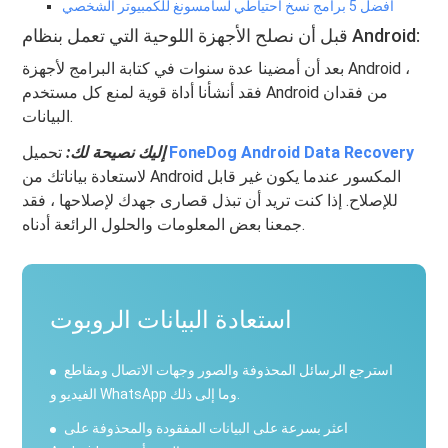
أفضل 5 برامج نسخ احتياطي لسامسونغ للكمبيوتر الشخصي
قبل أن نصلح الأجهزة اللوحية التي تعمل بنظام Android:
بعد أن أمضينا عدة سنوات في كتابة البرامج لأجهزة Android ،
فقد أنشأنا أداة قوية لمنع كل مستخدم Android من فقدان
البيانات.
FoneDog Android Data Recovery
تحميل
إليك نصيحة لك:
لاستعادة بياناتك من Android المكسور عندما يكون غير قابل
للإصلاح. إذا كنت تريد أن تبذل قصارى جهدك لإصلاحها ، فقد
جمعنا بعض المعلومات والحلول الرائعة أدناه.
استعادة البيانات الروبوت
استرجع الرسائل المحذوفة والصور وجهات الاتصال ومقاطع
الفيديو و WhatsApp وما إلى ذلك.
اعثر بسرعة على البيانات المفقودة والمحذوفة على