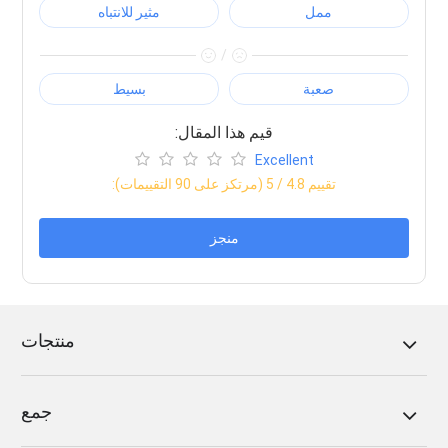
ممل
مثير للانتباه
/
صعبة
بسيط
:قيم هذا المقال
Excellent
:تقييم
4.8
/ 5 (مرتكز على
90
التقييمات)
منجز
منتجات
جمع