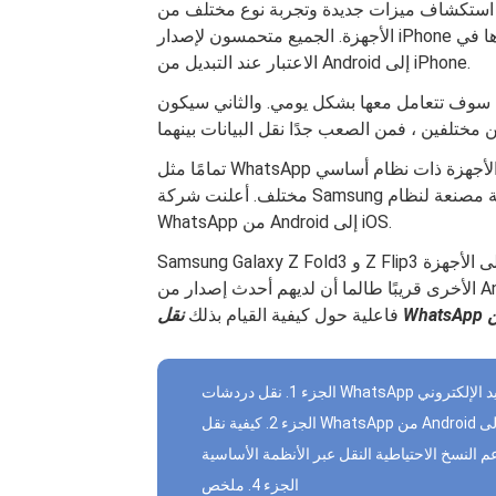
على استكشاف ميزات جديدة وتجربة نوع مختلف من
الأجهزة. الجميع متحمسون لإصدار iPhone الجديد ، ومع ذلك ، هناك القليل من الأشياء التي تحتاج إلى أخذها في
الاعتبار عند التبديل من Android إلى iPhone.
 سوف تتعامل معها بشكل يومي. والثاني سيكون
تمامًا مثل WhatsApp الذي لا يقدم طريقة حتى الآن لنقل البيانات بسرعة بين الأجهزة ذات نظام أساسي
مختلف. أعلنت شركة Samsung مؤخرًا أنها ستكون أول شركة مصنعة لنظام Android تطلق خدمة نقل بيانات
WhatsApp من Android إلى iOS.
Samsung Galaxy Z Fold3 و Z Flip3 هما الجهازان الرائدان في تقديم هذه الميزة وسيتم طرحهما على الأجهزة
الأخرى قريبًا طالما أن لديهم أحدث إصدار من Android. في الوقت الحالي ، دعنا نتعرف على الحلول الأكثر
فاعلية حول كيفية القيام بذلك
عبر البريد الإلكتروني
الجزء 4. ملخص