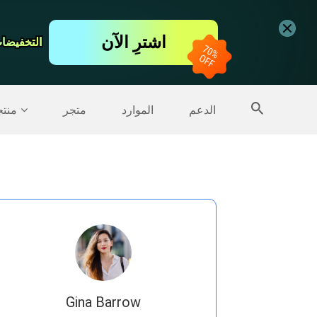
اشترِ الآن
التخفيضات ت
التخفيضات ت
المزيد من المنتجات
الدعم
الموارد
متجر
منت
Gina Barrow