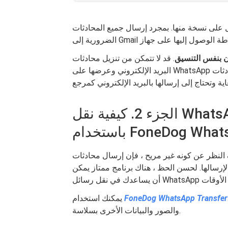
ل على نسخة منها. بمجرد إرسال جميع المحادثات
 بنفس التنسيق
. قد لا تتمكن من تنزيل محادثات
البريد الإلكتروني وعرضها على WhatsApp كمحادثة عادية. نوصي باستخدام هذه الطريقة إذا كانت المحادثات
الجزء 2. كيفية نقل WhatsApp من Android إلى iPhone
FoneDog WhatsApp T
ن كونه غير مريح ، فإن إرسال محادثات WhatsApp عبر البريد الإلكتروني يستغرق الكثير من
إرسالها. لحسن الحظ ، هناك برنامج ممتاز يمكن
الرسائل
FoneDog WhatsApp Transfer
يمكنك استخدام
والصور والبيانات الأخرى بسلاسة.