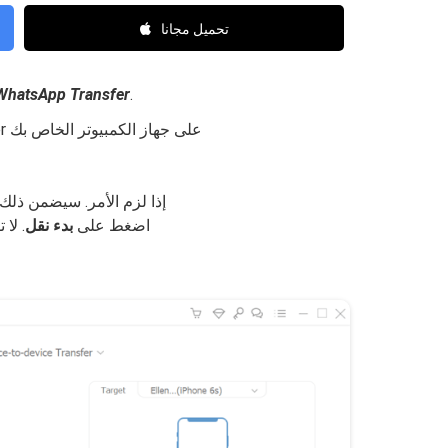
تحميل مجانا
WhatsApp Transfer
.
قم بتثبيت FoneDog WhatsApp Transfer على جهاز الكمبيوتر الخاص بك
حدد Trust Device على iOS إذا لزم الأمر. سيض
اضغط على
بدء نقل
. لا