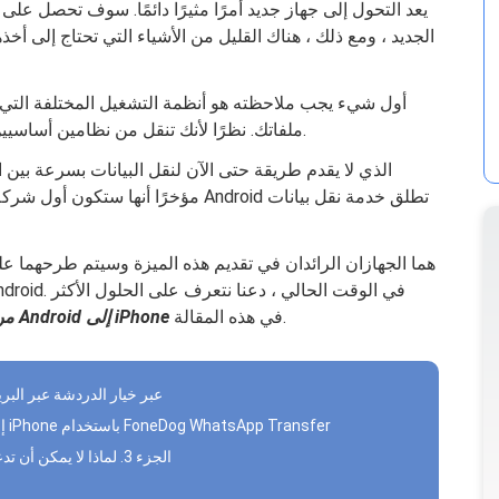
يعد التحول إلى جهاز جديد أمرًا مثيرًا دائمًا. سوف تحصل 
أول شيء يجب ملاحظته هو أنظمة التشغيل المختلفة التي
ملفاتك. نظرًا لأنك تنقل من نظامين أساسيين مختلفين ، فمن الصعب جدًا نقل البيانات بينهما.
في هذه المقالة.
نقل WhatsApp من Android إلى iPhone
الجزء 1. نقل دردشات WhatsApp عبر خيار الدردشة 
الجزء 2. كيفية نقل WhatsApp من Android إلى iPhone باستخدام FoneDog WhatsApp Transfer
الجزء 3. لماذا لا يمكن أن تدعم النسخ الاحتياطية النقل عبر الأنظمة الأساسية