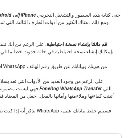
حتى كتابة هذه السطور والتشغيل التجريبي
نقل WhatsApp من Android إلى iPhone
متاح فقط لبعض أجهزة Samsung. ومع ذلك ، هناك الكثير من أدوات الطرف الثالث التي تملأ هذه الفجوة.
قم دائمًا بإنشاء نسخة احتياطية.
على الرغم من أنك تستخ
بإمكانك إنشاء نسخة احتياطية في حالة حدوث خطأ ما في ا
ا
على الرغم من وجود العديد من الأدوات التي تعد بسل
التي
FoneDog WhatsApp Transfer
، فهي ليست مضمونة 100٪. على عكس
أثبتت كفاءتها وملاءمتها وأمانها بالفعل. اجعل من المعتاد
تذكر أنه إذا كنت تستخدم خيا