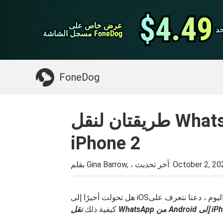
نقل ال WhatsApp
$4.49
$4.49
عرض خاص على
عرض خاص على
د
د
اي فون منظف
مسجل الشاشة FoneDog
مسجل الشاشة FoneDog
>>
Mac تنظيف
شيء قد تحتاجه:
FoneDog
طريقتان لنقل WhatsApp من Android إلى
iPhone 2
October 2, 20
بقلم Gina Barrow, ، آخر تحديث:
هل تحولت أخيرًا إلى iOS؟ تعرف على كيفية ترحيل بياناتك بسلاسة بخطوات سهلة. اليوم ، دعنا نتعرف على
Androi إلى iPhone
كيفية ذلك