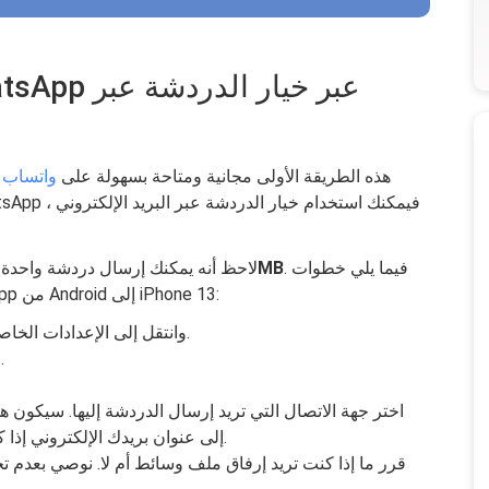
هذه الطريقة الأولى مجانية ومتاحة بسهولة على
واتساب
و
. فيما يلي خطوات
حد 20MB
لاحظ أنه يمكنك إرسال دردشة واحدة با
استخدام دردشة البريد الإلكتروني لنقل WhatsApp من Android إلى iPhone 13:
من هاتف Android ، افتح WhatsApp وانتقل إلى الإعدادات الخاصة به.
.
ح
اختر جهة الاتصال التي تريد إرسال الدردشة إليها. سيكون هذ
إلى عنوان بريدك الإلكتروني إذا كنت تريد فقط نسخة من المحادثة المحددة.
قرر ما إذا كنت تريد إرفاق ملف وسائط أم لا. نوصي بعدم تحد