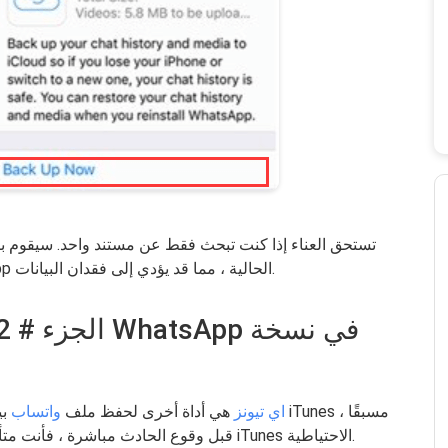
الاحتياطية بالكامل وقد يستبدل بيانات WhatsApp الحالية ، مما قد يؤدي إلى فقدان البيانات.
اي تيونز
هي أداة أخرى لحفظ ملف
واتساب
بيا
قبل وقوع الحادث مباشرة ، فأنت متأكد من أن المستند المحذوف موجود داخل نسخة iTunes الاحتياطية.