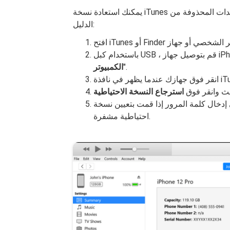
يمكنك استعادة نسخة iTunes الاحتياطية بسرعة لاستعادة المستندات المحذوفة من WhatsApp باتباع هذا
الدليل:
".
الكمبيوتر
ث وانقر فوق
استرجاع النسخة الاحتياطية
ى إدخال كلمة المرور إذا قمت بتعيين نسخة
احتياطية مشفرة.