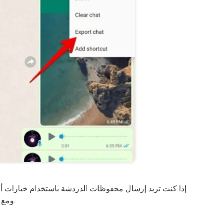
إذا كنت تريد إرسال محفوظات الدردشة باستخدام خيارات أ
ومع ذلك ، إذا كنت تترك انطباعًا ، فقد لا يكون مرضيًا.