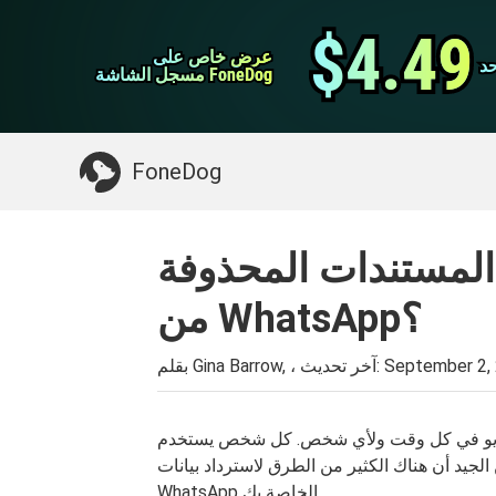
نقل ال WhatsApp
$4.49
$4.49
عرض خاص على
عرض خاص على
د
د
اي فون منظف
مسجل الشاشة FoneDog
مسجل الشاشة FoneDog
>>
Mac تنظيف
شيء قد تحتاجه:
FoneDog
ترداد المستندات المحذوفة
من WhatsApp؟
September 2,
بقلم Gina Barrow, ، آخر تحديث:
ل وقت ولأي شخص. كل شخص يستخدم WhatsApp يكون دائمًا عرضة لفقدان
لجيد أن هناك الكثير من الطرق لاسترداد بيانات
WhatsApp الخاصة بك.