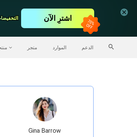
اشترِ الآن
التخفيضات ت
التخفيضات ت
المزيد من المنتجات
الدعم
الموارد
متجر
منت
Gina Barrow