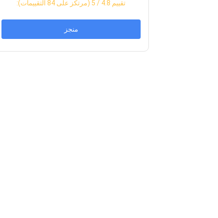
:تقييم
4.8
/ 5 (مرتكز على
84
التقييمات)
منجز