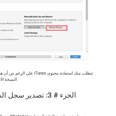
على الرغم من أن هذه الطريقة 
النسخة الاحتياطية بالكامل. ليس لديها خيار استرداد انتقائي.
الجزء # 3: تصدير س