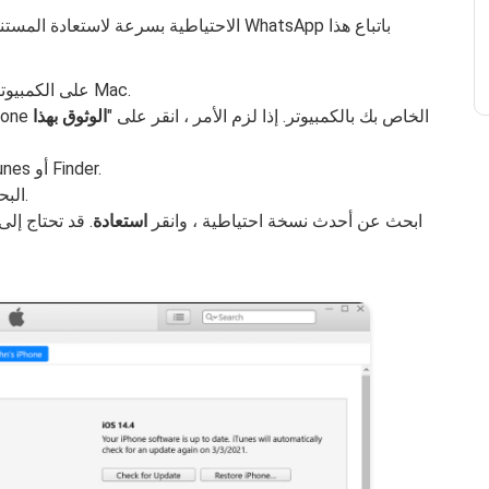
افتح iTunes أو Finder على الكمبيوتر الشخصي أو جهاز Mac.
باستخدام كبل USB ، قم بتوصيل جهاز iPhone الخاص بك بالكمبيوتر. إذا لزم الأمر ، انقر على "
الوثوق بهذا
انقر فوق جهازك عندما يظهر في نافذة iTunes أو Finder.
.
البح
ابحث عن أحدث نسخة احتياطية ، وانقر
استعادة
. قد تحتاج إل