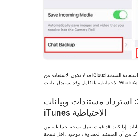
قد لا تكون الاستعادة من iCloud تستحق العناء إذا كنت تبحث فقط عن مستند واحد. سيقوم باستعادة النسخة
الجزء # 2: استرداد مستندات وبيانات WhatsApp في نسخة
iTunes الاحتياطية
نات. إذا كنت قد قمت بعمل نسخة احتياطية من iTunes مسبقًا ،