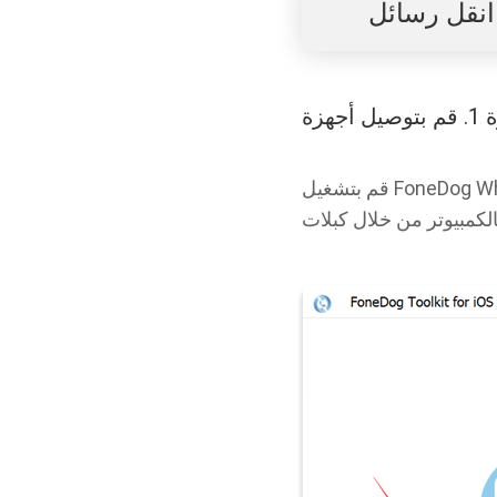
قم بتشغيل FoneDog WhatsApp Transfer وحدد "نقل من جهاز إلى جهاز". قم بتوصيل أجهزة iOS الخاصة بك