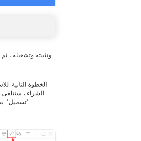
الخطوة الثانية. لل
الشراء ، ستتلقى 
"تسجيل". بع