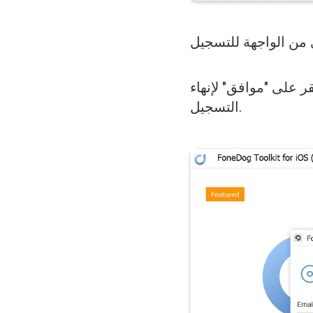
قر على "موافق" لإنهاء
التسجيل.