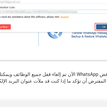
الآن تم إلغاء قفل جميع الوظائف ويمكنك البدء في نقل بيانات
لمفترض أن تؤكد ما إذا كنت قد ملأت عنوان البريد الإل