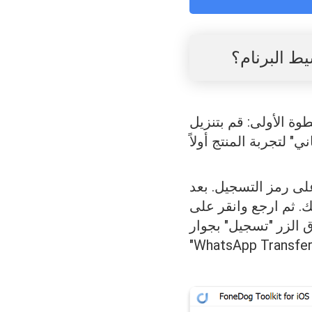
يط البرنام؟
ى: قم بتنزيل FoneDog WhatsApp Transfer وتثبيته وتشغيله ، ثم ستجد نافذة منبثقة.
على رمز التسجيل. بعد
. ثم ارجع وانقر على
ق الزر "تسجيل" بجوار