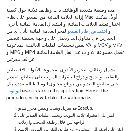
هذه وظيفة متعددة الوظائف ذات وظائف ثلاثية حول كيفية
إزالة العلامة المائية من الفيديو على نظام Mac. أولاً ، يمكنك
اختيار تعتيم العلامات المائية أو استبدال العلامة المائية بأخرى
أو
اقتصاص إطار الفيديو
لمحو العلامة المائية. يأتي أي من
الخيارين في متناول اليد ويعمل على واجهة بسيطة. تتضمن
بعض تنسيقات الملفات العالمية المدعومة VAI و MOV و MKV
و MPG و MP4. تعمل مجموعة الأدوات على نقل العلامة المائية
عن بُعد بنقرتين.
تشمل وظائف التحرير الأخرى لمجموعة الأدوات الاقتصاص
والتقليب والدمج وإدراج التأثيرات المرئية على مقاطع الفيديو.
حتى مقاطع الفيديو من مواقع محتوى الوسائط المتعددة مثل
have a stake in this application. Here is the
يوتيوب
procedure on how to blur the watermarks:
قم بتنزيل وتثبيت وتعيين محرر فيديو EaseUs.
انقر على
استيراد
علامة التبويب وتحميل ملفات الفيديو على
الواجهة من خلال وظيفة السحب والإفلات.
انقر على
أضف إلى المشروع
عن طريق النقر بزر الماوس الأيمن