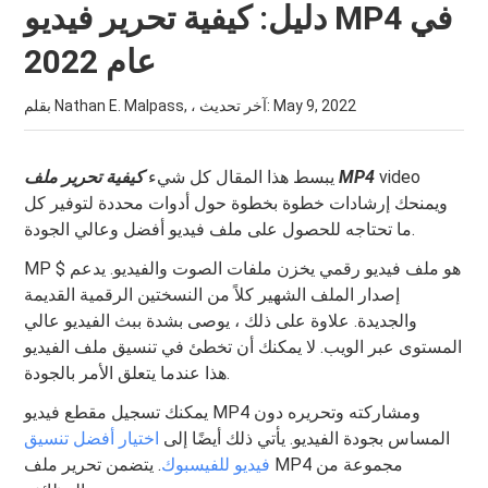
دليل: كيفية تحرير فيديو MP4 في
عام 2022
May 9, 2022
بقلم Nathan E. Malpass, ، آخر تحديث:
video
كيفية تحرير ملف MP4
يبسط هذا المقال كل شيء
ويمنحك إرشادات خطوة بخطوة حول أدوات محددة لتوفير كل
ما تحتاجه للحصول على ملف فيديو أفضل وعالي الجودة.
MP $ هو ملف فيديو رقمي يخزن ملفات الصوت والفيديو. يدعم
إصدار الملف الشهير كلاً من النسختين الرقمية القديمة
والجديدة. علاوة على ذلك ، يوصى بشدة ببث الفيديو عالي
المستوى عبر الويب. لا يمكنك أن تخطئ في تنسيق ملف الفيديو
هذا عندما يتعلق الأمر بالجودة.
يمكنك تسجيل مقطع فيديو MP4 ومشاركته وتحريره دون
المساس بجودة الفيديو. يأتي ذلك أيضًا إلى
اختيار أفضل تنسيق
فيديو للفيسبوك
. يتضمن تحرير ملف MP4 مجموعة من