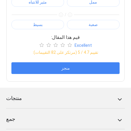
ممل
مثير للانتباه
/
صعبة
بسيط
:قيم هذا المقال
Excellent
:تقييم
4.7
/ 5 (مرتكز على
82
التقييمات)
منجز
منتجات
جمع