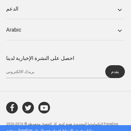
الدعم
Arabic
احصل على النشرة الإخبارية لدينا
يقدم
التكنولوجيا المحدودة, هونغ كونغ. كل الحقوق محفوظة.© 2016-2026 FoneDog
يستخدم FoneDogملفات تعريف الارتباط لضمان حصولك على