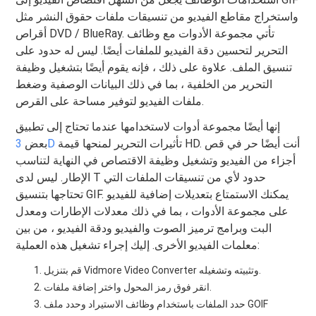
واستخراج مقاطع الفيديو من تنسيقات ملفات حقوق النشر مثل
أقراص DVD / BlueRay. تأتي مجموعة الأدوات مع وظائف
التحرير لتحسين دقة الفيديو للملفات أيضًا. ليس له حدود على
تنسيق الملف. علاوة على ذلك ، فإنه يقوم أيضًا بتشغيل وظيفة
التحرير من الخلفية ، بما في ذلك البيانات الوصفية وضغط
ملفات الفيديو لتوفير مساحة على القرص.
إنها أيضًا مجموعة أدوات لاستخدامها عندما تحتاج إلى تطبيق
تأثيرات التحرير لمنحها قيمة HD. أنت أيضًا حر في قص
3D
بعض
أجزاء من الفيديو وتشغيل وظيفة الاقتصاص في النهاية لتناسب
الإطار. ليس لدى T حدود لأي من تنسيقات الملفات التي
تحتاجها بتنسيق GIF. يمكنك الاستمتاع بتعديلات إضافية للفيديو
على مجموعة الأدوات ، بما في ذلك معدلات الإطارات ومعدل
البت وبرامج ترميز الصوت والفيديو ودقة الفيديو ، من بين
معلمات الفيديو الأخرى. إليك إجراء تشغيل هذه العملية:
قم بتنزيل Vidmore Video Converter وتثبيته وتشغيله.
انقر فوق رمز المحول واختر إضافة ملفات.
حدد الملفات باستخدام وظائف الاستيراد وحدد ملف GOIF