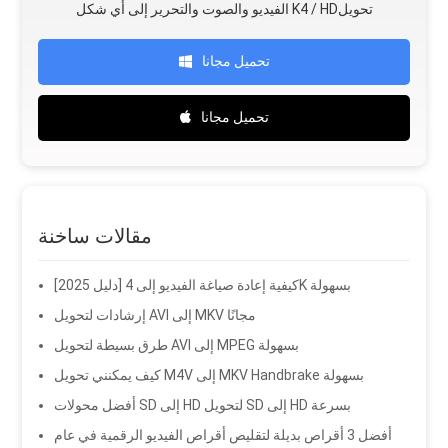
الفيديو والصوت والتحرير إلى أي شكل K4 / HDتحويل
تحميل مجانا
تحميل مجانا
مقالات ساخنة
[دليل 2025] كيفية إعادة صياغة الفيديو إلى 4K بسهولة
إرشادات لتحويل AVI إلى MKV مجانًا
طرق بسيطة لتحويل AVI إلى MPEG بسهولة
كيف يمكنني تحويل M4V إلى MKV Handbrake بسهولة
أفضل محولات SD إلى HD لتحويل SD إلى HD بسرعة
أفضل 3 أقراص بديلة لتقليص أقراص الفيديو الرقمية في عام