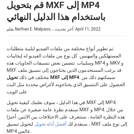
قم بتحويل MXF إلى MP4
باستخدام هذا الدليل النهائي
April 11, 2022
بقلم Nathan E. Malpass, ، آخر تحديث:
تم تطوير أنواع مختلفة من ملفات الفيديو لتلبية متطلبات
المستهلكين والمهنيين. كل نوع من ملفات الفيديو له إيجابيات
وسلبيات. تتضمن بعض تنسيقات الحاويات هذه MP4 و MKV و
MXF. قد يرغب المستخدمون الذين يحتاجون إلى تنسيق ملف
. سيمكنهم ذلك من
تحويل MXF إلى MP4
مختلف في ذلك
الحصول على التنسيق الذي يحتاجونه لأغراض محددة مثل البث
على الويب.
في هذا الدليل ، سوف نعلمك كيفية تحويل MXF إلى MP4.
سنقدم نظرة عامة صغيرة عن ملفات MXF و MP4. من خلال
هذه النظرة العامة ، ستتعرف على الاختلافات بين الاثنين. أخيرًا
، سنقدم لك
أفضل أداة تحويل
لتحويل تنسيق MXF إلى نوع ملف
MP4 عالمي.