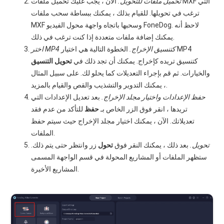
تحميل ملفات للتحويل.
الآن ، يجب عليك تحميل ملفات MXF التي
ترغب في تحويلها. للقيام بذلك ، يمكنك ببساطة سحب ملفات
MXF وسحبها باتجاه واجهة محول الفيديو FoneDog. لاحظ أنه
يمكنك إضافة ملفات متعددة إذا كنت ترغب في ذلك.
اختر MP4 كتنسيق الإخراج.
الخطوة التالية هي اختيار MP4
كتنسيق تريده كإخراج. يمكنك أن تجد ذلك في
تحويل التنسيق
والخيارات. ثم قم بإجراء التعديلات كما يحلو لك. على سبيل المثال
، يمكنك التدوير والتشذيب والقص والقيام بالمزيد.
حفظ الإعدادات واختيار مجلد الإخراج.
بعد تعديل الإعدادات التي
تريدها ، انقر فوق الزر الخاص بـ
حفظ
للتأكد من عدم فقد
تعديلاتك. الآن ، يمكنك اختيار مجلد الإخراج حيث سيتم حفظ
الملفات.
تحويل.
بعد ذلك ، يمكنك النقر فوق
تحول
زر وانتظر حتى يتم ذلك.
ستظهر الملفات أو المشاريع المحولة في قسم الواجهة المسمى
المشاريع الأخيرة.