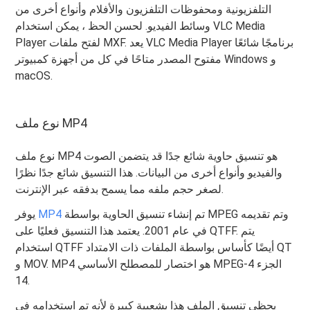
التلفزيونية ومحفوظات التلفزيون والأفلام وأنواع أخرى من
وسائط الفيديو. لحسن الحظ ، يمكن استخدام VLC Media
Player لفتح ملفات MXF. يعد VLC Media Player برنامجًا شائعًا
مفتوح المصدر متاحًا في كل من أجهزة كمبيوتر Windows و
macOS.
نوع ملف MP4
نوع ملف MP4 هو تنسيق حاوية شائع جدًا قد يتضمن الصوت
والفيديو وأنواع أخرى من البيانات. هذا التنسيق شائع جدًا نظرًا
لصغر حجم ملفه مما يسمح بدفقه عبر الإنترنت.
تم إنشاء تنسيق الحاوية بواسطة MPEG وتم تقديمه
MP4
يوفر
في عام 2001. يعتمد هذا التنسيق فعليًا على QTFF. يتم
استخدام QTFF أيضًا كأساس بواسطة الملفات ذات الامتداد QT
و MOV. MP4 هو اختصار للمصطلح الأساسي MPEG-4 الجزء
14.
يحظى تنسيق الملف هذا بشعبية كبيرة لأنه تم استخدامه في