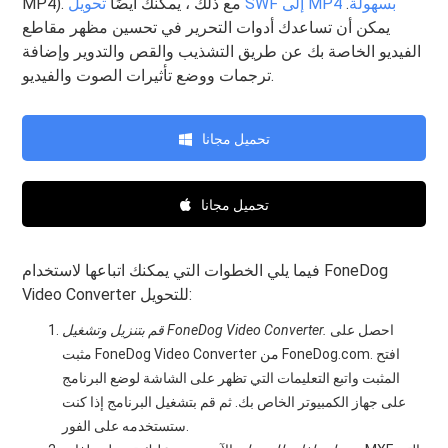
تحويل SWF إلى MP4 بسهولة
.
MP4). مع ذلك ، يمكنك أيضًا
يمكن أن تساعدك أدوات التحرير في تحسين مظهر مقاطع
الفيديو الخاصة بك عن طريق التشذيب والقص والتدوير وإضافة
ترجمات ووضع تأثيرات الصوت والفيديو.
تحميل مجانا
تحميل مجانا
فيما يلي الخطوات التي يمكنك اتباعها لاستخدام FoneDog
Video Converter للتحويل:
احصل على
قم بتنزيل وتشغيل FoneDog Video Converter.
مثبت FoneDog Video Converter من FoneDog.com. افتح
المثبت واتبع التعليمات التي تظهر على الشاشة لوضع البرنامج
على جهاز الكمبيوتر الخاص بك. ثم قم بتشغيل البرنامج إذا كنت
ستستخدمه على الفور.