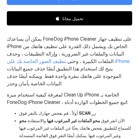
تحميل مجانا
يمكن أن يساعدك FoneDog iPhone Cleaner على تنظيف جهاز
iPhone الخاص بك ويشمل ذلك القدرة على تنظيف هاتفك من
البيانات والملفات غير الضرورية ، وإزالة التطبيقات ، وحذف
.
تنظيف الصور الخاصة بك على iPhone
الملفات الكبيرة ، وحتى
يتيح لك استخدام هذا التطبيق أيضًا حذف جميع البيانات
الموجودة على هاتفك بنقرة واحدة فقط. ويمكنه أيضًا حذف
البيانات الخاصة بأمان وحذر.
لمعرفة كيفية استخدام ميزة Clean Up iPhone الخاصة بـ
FoneDog iPhone Cleaner ، اتبع جميع الخطوات الواردة أدناه:
زر
SCAN
أولاً ، قم بفحص جهازك بالنقر فوق
الآن انقر فوق
محو الملفات غير المرغوب فيها
والاستفادة
محو
للسماح للتطبيق بفحص هاتفك بحثًا عن الملفات غير المرغوب فيها
وغير المرغوب فيها. يمكنك أيضًا النقر فوق القائمة المنسدلة