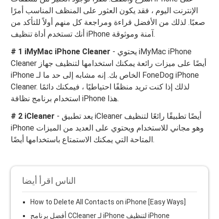
الإنترنت اليوم ، فقد يكون العثور على المنظف المناسب أمرًا
صعبًا. لذلك من الأفضل قراءة ومراجعة كل منهم أولاً للتأكد من
أنك تستخدم أداة تنظيف iPhone آمنة وموثوقة.
- يحتوي iMyMac iPhone
# 1 iMyMac iPhone Cleaner
Cleaner أيضًا على ميزات رائعة يمكنك استخدامها لتنظيف جهاز
iPhone الخاص بك. إنه مشابه إلى حد ما لـ FoneDog iPhone
Cleaner. لذلك إذا كنت تريد منظفًا احتياطيًا ، فيمكنك دائمًا
استخدام برنامج نظافة iPhone هذا.
- يعد تطبيق iCleaner أيضًا تطبيقًا رائعًا لتنظيف
# 2 iCleaner
iPhone وهو مجاني للاستخدام ويحتوي على العديد من الميزات
المتاحة التي يمكنك الاستمتاع باستخدامها أيضًا.
الناس اقرأ أيضا
How to Delete All Contacts on iPhone [Easy Ways]
أفضل برنامج CCleaner لـ iPhone لتنظيف iPhone