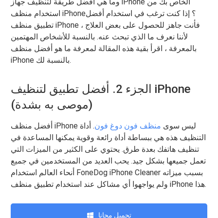
وما هي أفضل طريقة لتنظيف جهاز iPhone الخاص بك من
استخدام منظف iPhone؟ إذا كنت ترغب في استخدام أفضل
تطبيق منظف iPhone ، فأنت جاهز للحصول على بعض العلاج
لأننا نعرف ما الذي تبحث عنه. بالنسبة للأشخاص المهتمين
بالمعرفة ، اقرأ بقية هذه المقالة لمعرفة ما هو أفضل منظف
iPhone بالنسبة لك.
الجزء 2. أفضل تطبيق لتنظيف iPhone
(موصى به بشدة)
أفضل منظف iPhone ليس سوى
منظف ​​فون دوغ فون
. أداة
التنظيف هذه هي ببساطة أداة رائعة وقوية يمكنها المساعدة في
تنظيف هاتفك بعدة طرق. يحتوي على الكثير من الميزات التي
تعمل جميعها بشكل جيد. يحب العديد من المستخدمين في جميع
أنحاء العالم استخدام FoneDog iPhone Cleaner بسبب ميزاته
ولم يواجهوا أي مشاكل عند استخدام تطبيق منظف iPhone هذا.
تحميل مجانا