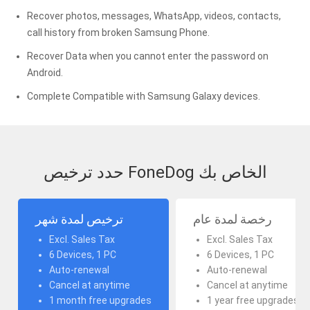
Recover photos, messages, WhatsApp, videos, contacts,
call history from broken Samsung Phone.
Recover Data when you cannot enter the password on
Android.
Complete Compatible with Samsung Galaxy devices.
حدد ترخيص FoneDog الخاص بك
رخصة لمدة عام
ترخيص لمدة شهر
Excl. Sales Tax
Excl. Sales Tax
6 Devices, 1 PC
6 Devices, 1 PC
Auto-renewal
Auto-renewal
Cancel at anytime
Cancel at anytime
1 month free upgrades
1 year free upgrades