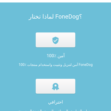
لماذا تختار FoneDog؟
100٪ آمن
100٪ آمن لتنزيل وتثبيت واستخدام منتجات FoneDog
احترافي