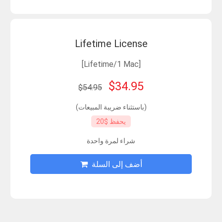
Lifetime License
[Lifetime/1 Mac]
$34.95
$54.95
(باستثناء ضريبة المبيعات)
يحفظ $20
شراء لمرة واحدة
أضف إلى السلة